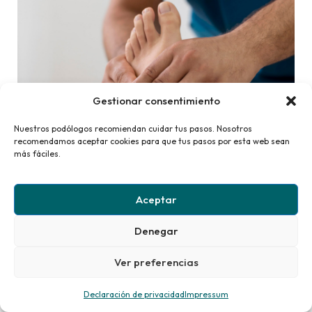
Gestionar consentimiento
Nuestros podólogos recomiendan cuidar tus pasos. Nosotros
recomendamos aceptar cookies para que tus pasos por esta web sean
Mutuas que van de la mano de
más fáciles.
IANES
Aceptar
Denegar
Ver preferencias
Declaración de privacidad
Impressum