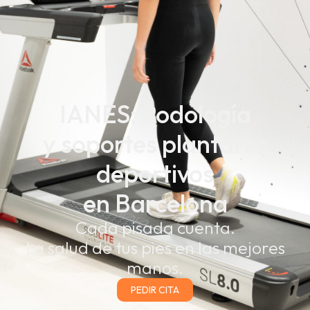
IANES: Podología
y soportes plantares
deportivos
en Barcelona
Cada pisada cuenta.
La salud de tus pies en las mejores
manos.
PEDIR CITA