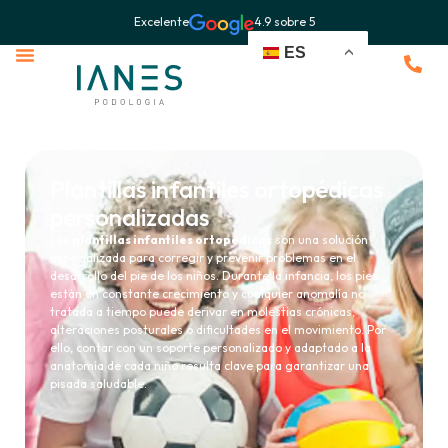
Excelente
4.9 sobre 5
ES
Plantillas infantiles ortopédicas
personalizadas
Las
plantillas infantiles ortopédicas
son una solución
especializada para corregir y prevenir problemas en el
desarrollo del pie de los niños. Durante la infancia, los pies
están en constante crecimiento y cualquier anomalía no
tratada a tiempo puede derivar en molestias crónicas,
alteraciones posturales o dificultades en el movimiento. Por
ello, contar con un soporte personalizado y adaptado a la
anatomía de cada niño resulta clave para garantizar una
pisada saludable.