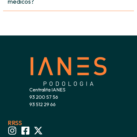
médicos?
Centralita IANES
93 200 57 56
93 512 29 66
RRSS