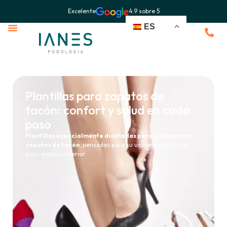
Excelente
4.9 sobre 5
ES
Plantillas para zapatos de
tacón: confort y salud en cada
paso
Plantillas especialmente diseñadas para utilizarse en
zapatos de tacón
, pensadas para su uso en calzado con
poco espacio interior