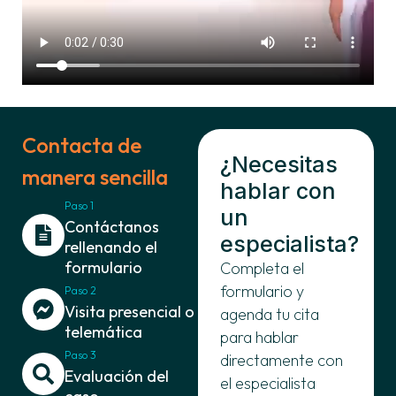
Contacta de
¿Necesitas
manera sencilla
hablar con
Paso 1
un
Contáctanos
especialista?
rellenando el
formulario
Completa el
formulario y
Paso 2
Visita presencial o
agenda tu cita
telemática
para hablar
Paso 3
directamente con
Evaluación del
el especialista